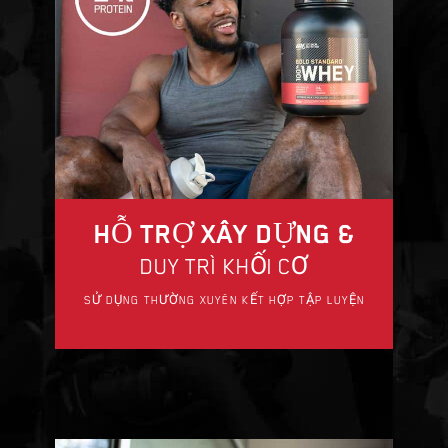
HỖ TRỢ XÂY DỰNG &
DUY TRÌ KHỐI CƠ
SỬ DỤNG THƯỜNG XUYÊN KẾT HỢP TẬP LUYỆN