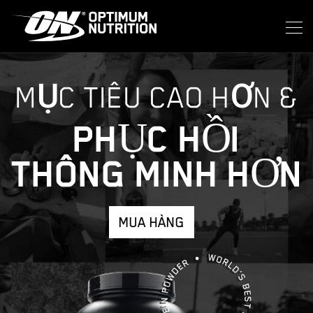
MỤC TIÊU CAO HƠN &
PHỤC HỒI
THÔNG MINH HƠN
MUA HÀNG